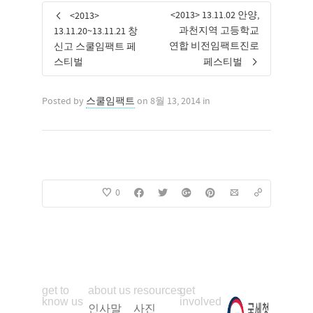
<2013> 13.11.02 안양,
<2013>
과천지역 고등학교
13.11.20~13.11.21 창
연합 비전임팩트진로
신고 스쿨임팩트 페
스티벌
페스티벌
Posted by
스쿨임팩트
on 8월 13, 2014 in
0
get to
about us
resources
get
know us
involved
인사말
사진