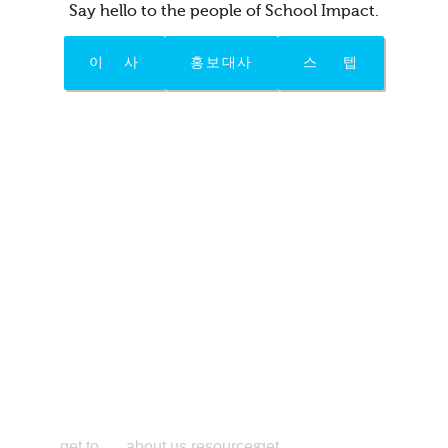
Say hello to the people of School Impact.
이 사
홍보대사
스 텝
get to
about us
resources
get