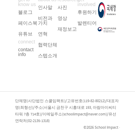
know us
involved
인사말
사진
블로그
후원하기
비전과
영상
페이스북
가치
발렌티어
재정보고
유튜브
연혁
connect
협력단체
contact
info
스텝소개
단체명(사단법인 스쿨임팩트)/고유번호(119-82-80212)/대표자
명(최형선)/주소(서울시 금천구 시흥대로 193, 아람아이씨티
타워 7층 714호)/이메일주소(schoolimpact@naver.com)/유선
연락처(02-2135-1318)
©2026 School Impact ·