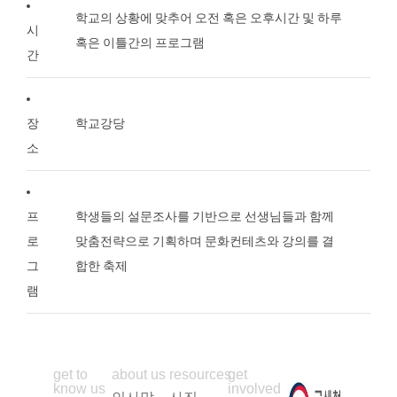
학교의 상황에 맞추어 오전 혹은 오후시간 및 하루
시
혹은 이틀간의 프로그램
간
장
학교강당
소
프
학생들의 설문조사를 기반으로 선생님들과 함께
로
맞춤전략으로 기획하며 문화컨테츠와 강의를 결
그
합한 축제
램
get to
about us
resources
get
know us
involved