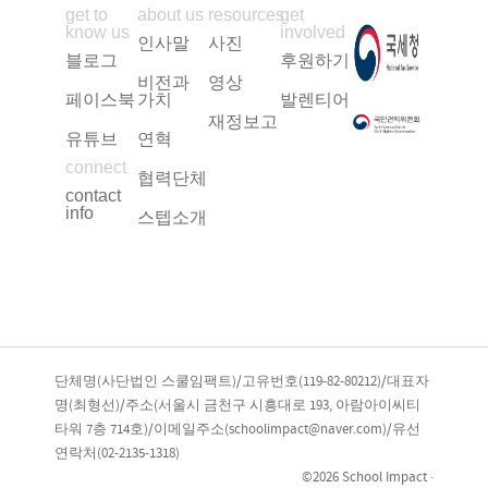
get to
about us
resources
get
know us
involved
인사말
사진
블로그
후원하기
비전과
영상
페이스북
가치
발렌티어
재정보고
유튜브
연혁
connect
협력단체
contact
info
스텝소개
단체명(사단법인 스쿨임팩트)/고유번호(119-82-80212)/대표자
명(최형선)/주소(서울시 금천구 시흥대로 193, 아람아이씨티
타워 7층 714호)/이메일주소(schoolimpact@naver.com)/유선
연락처(02-2135-1318)
©2026 School Impact ·