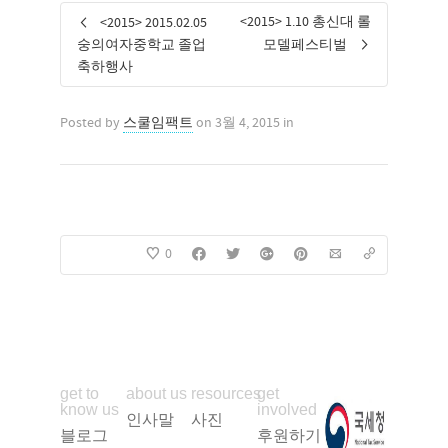
<2015> 1.10 총신대 롤
<2015> 2015.02.05
숭의여자중학교 졸업
모델페스티벌
축하행사
Posted by
스쿨임팩트
on 3월 4, 2015 in
0
get to
about us
resources
get
know us
involved
인사말
사진
블로그
후원하기