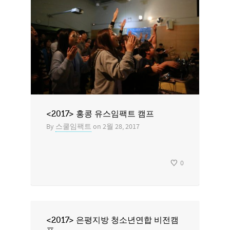
<2017> 홍콩 유스임팩트 캠프
By
스쿨임팩트
on
2월 28, 2017
0
<2017> 은평지방 청소년연합 비전캠