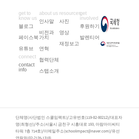
get to
about us
resources
get
know us
involved
인사말
사진
블로그
후원하기
비전과
영상
페이스북
가치
발렌티어
재정보고
유튜브
연혁
connect
협력단체
contact
info
스텝소개
단체명(사단법인 스쿨임팩트)/고유번호(119-82-80212)/대표자
명(최형선)/주소(서울시 금천구 시흥대로 193, 아람아이씨티
타워 7층 714호)/이메일주소(schoolimpact@naver.com)/유선
연락처(02-2135-1318)