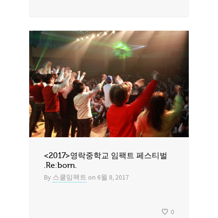
<2017>영락중학교 임팩트 페스티벌
.Re:born.
By
스쿨임팩트
on
6월 8, 2017
0