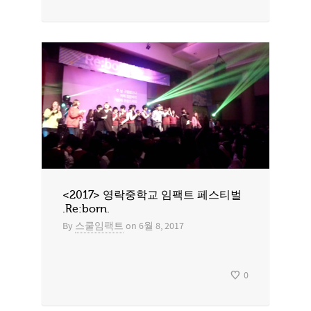
<2017> 영락중학교 임팩트 페스티벌
.Re:born.
By
스쿨임팩트
on
6월 8, 2017
0