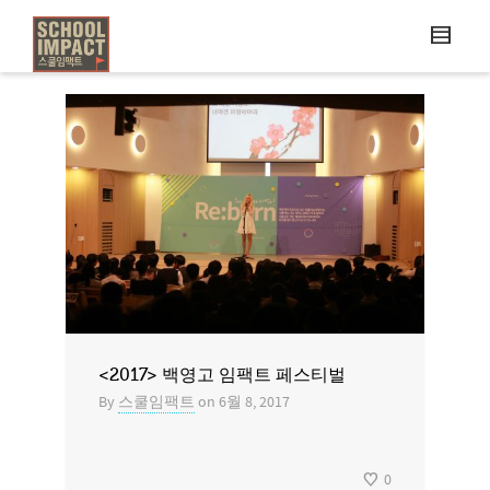
<2017> 백영고 임팩트 페스티벌
By
스쿨임팩트
on
6월 8, 2017
0