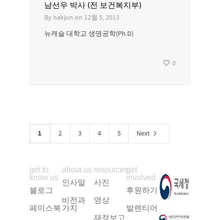
남선우 박사 (전 보건복지부)
By
hakjun
on
12월 5, 2013
뉴캐슬 대학교 생명공학(Ph.D)
0
1
2
3
4
5
Next
get to
about us
resources
get
know us
involved
인사말
사진
블로그
후원하기
비전과
영상
페이스북
가치
발렌티어
재정보고