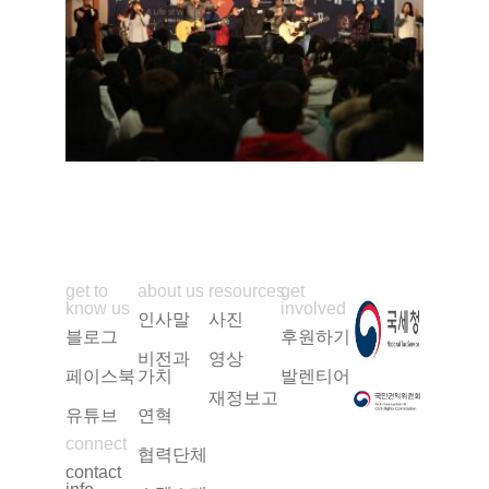
get to
about us
resources
get
know us
involved
인사말
사진
블로그
후원하기
비전과
영상
페이스북
가치
발렌티어
재정보고
유튜브
연혁
connect
협력단체
contact