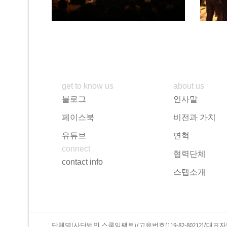
get to know us
about us
블로그
인사말
페이스북
비전과 가치
유튜브
연혁
connect
협력단체
contact info
스텝소개
단체명(사단법인 스쿨임팩트)/고유번호(119-82-80212)/대표자명(