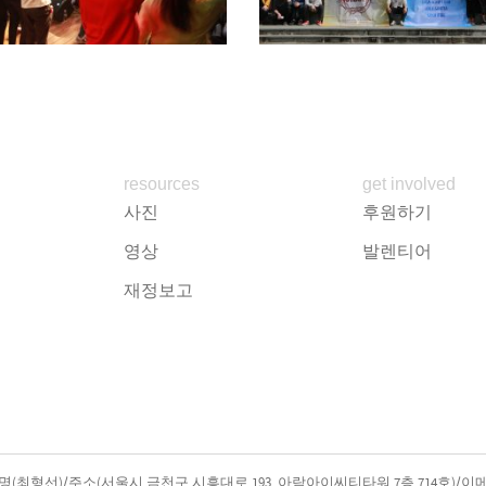
resources
get involved
사진
후원하기
영상
발렌티어
재정보고
최형선)/주소(서울시 금천구 시흥대로 193, 아람아이씨티타워 7층 714호)/이메일주소(sch