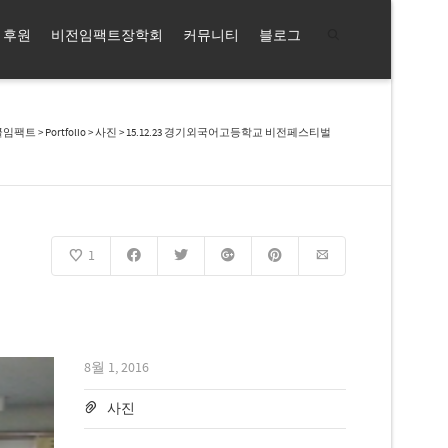
후원
비전임팩트장학회
커뮤니티
블로그
쿨임팩트
>
Portfolio
>
사진
> 15.12.23 경기외국어고등학교 비전페스티벌
1
8월 1, 2016
사진