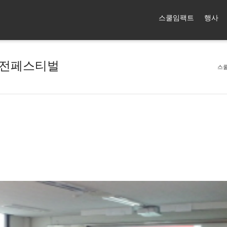
스쿨임팩트
행사
 비전페스티벌
스