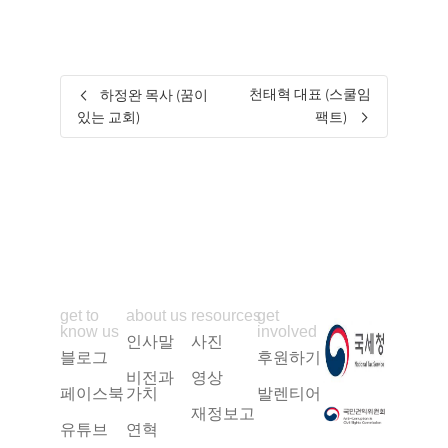
천태혁 대표 (스쿨임
하정완 목사 (꿈이
있는 교회)
팩트)
get to
about us
resources
get
know us
involved
인사말
사진
블로그
후원하기
비전과
영상
페이스북
가치
발렌티어
재정보고
유튜브
연혁